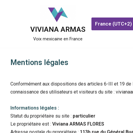
Aller
France (UTC+2)
au
VIVIANA ARMAS
contenu
Voix mexicaine en France
Mentions légales
Conformément aux dispositions des articles 6-III et 19 de l
connaissance des utilisateurs et visiteurs du site : vivian
Informations
légales :
Statut du propriétaire su site :
particulier
Le propriétaire est :
Viviana ARMAS FLORES
Adresse postale du propriétaire :
113b rue du Général Bu