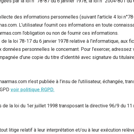
s par la loi n° 78-87 du 6 janvier 1978, la loi n° 2004-801 du 6 
te des informations personnelles (suivant l’article 4 loi n°78-17
mas.com. L’utilisateur fournit ces informations en toute connai
anaarmas.com l’obligation ou non de fournir ces informations.
la loi 78-17 du 6 janvier 1978 relative à l’informatique, aux fichi
aux données personnelles le concernant. Pour l’exercer, adressez
gnée d’une copie du titre d’identité avec signature du titulaire 
ianaarmas.com n’est publiée à l’insu de l’utilisateur, échangée, 
 RGPD
voir politique RGPD.
 la loi du 1er juillet 1998 transposant la directive 96/9 du 11 
t litige relatif à leur interprétation et/ou à leur exécution relèv