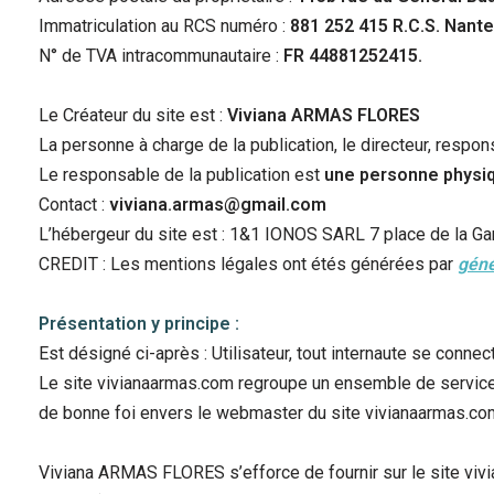
Immatriculation au RCS numéro :
881 252 415 R.C.S. Nante
N° de TVA intracommunautaire :
FR 44881252415.
Le Créateur du site est :
Viviana
ARMAS FLORES
La personne à charge de la publication, le directeur, resp
Le responsable de la publication est
une personne physi
Contact :
viviana.armas@gmail.com
L’hébergeur du site est : 1&1 IONOS SARL 7 place de l
CREDIT : Les mentions légales ont étés générées par
géné
Présentation y principe :
Est désigné ci-après : Utilisateur, tout internaute se connec
Le site vivianaarmas.com regroupe un ensemble de services, d
de bonne foi envers le webmaster du site vivianaarmas.co
Viviana ARMAS FLORES s’efforce de fournir sur le site vi