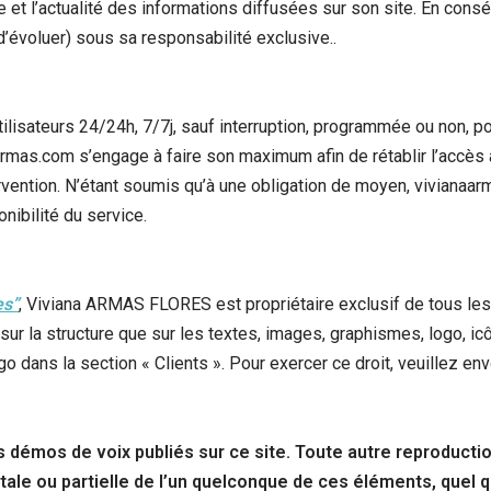
de et l’actualité des informations diffusées sur son site. En consé
d’évoluer) sous sa responsabilité exclusive..
tilisateurs 24/24h, 7/7j, sauf interruption, programmée ou non, 
aarmas.com s’engage à faire son maximum afin de rétablir l’accès
ervention. N’étant soumis qu’à une obligation de moyen, vivianaa
nibilité du service.
es”
, Viviana ARMAS FLORES est propriétaire exclusif de tous les d
 sur la structure que sur les textes, images, graphismes, logo, i
logo dans la section « Clients ». Pour exercer ce droit, veuillez 
émos de voix publiés sur ce site. Toute autre reproduction
tale ou partielle de l’un quelconque de ces éléments, quel q