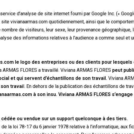
service d’analyse de site internet fourni par Google Inc. (« Goog
r le site vivianaarmas.com quotidiennement, ainsi que le compor
e nombre de visiteurs, leur sexe, leur provenance géographique, 
analyse des informations relatives à l’audience a comme seul et u
.com le logo des entreprises ou des clients pour lesquels el
viana ARMAS FLORES a travaillé. Viviana ARMAS FLORES
peut publ
cial et qui servent d’échantillons de son travail.
Viviana AR
 son travai
l. En dehors de la publication des échantillons de tra
ivianaarmas.com à son insu. Viviana ARMAS FLORES s’engage à
 cédée ou vendue sur un support quelconque à des tiers.
la loi 78-17 du 6 janvier 1978 relative à l’informatique, aux fichi